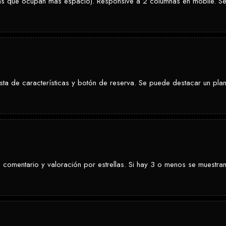
as que ocupan más espacio). Responsive a 2 columnas en mobile. Se 
ista de características y botón de reserva. Se puede destacar un plan
 comentario y valoración por estrellas. Si hay 3 o menos se muestran 