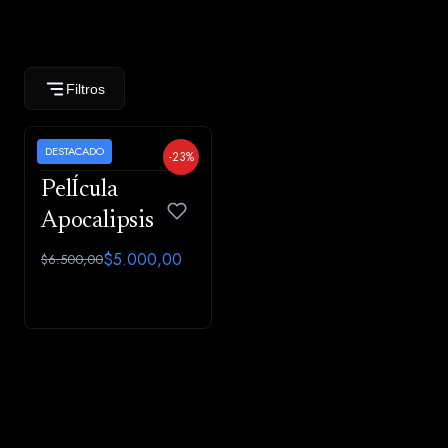
Filtros
CARTELES
DESTACADO
-23%
PelÍcula
Apocalipsis
$5.000,00
$6.500,00