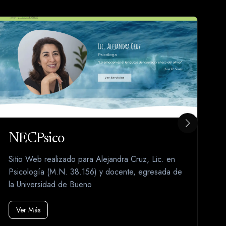
NECPsico
A
Sitio Web realizado para Alejandra Cruz, Lic. en
S
Psicología (M.N. 38.156) y docente, egresada de
co
la Universidad de Bueno
pr
Ver Más