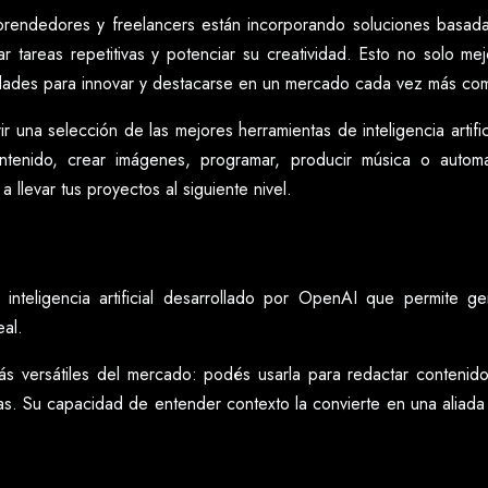
ndedores y freelancers están incorporando soluciones basadas en
r tareas repetitivas y potenciar su creatividad. Esto no solo me
dades para innovar y destacarse en un mercado cada vez más comp
ir una selección de las mejores herramientas de inteligencia artific
tenido, crear imágenes, programar, producir música o automati
 llevar tus proyectos al siguiente nivel.
nteligencia artificial desarrollado por OpenAI que permite ge
eal.
ás versátiles del mercado: podés usarla para redactar contenid
as. Su capacidad de entender contexto la convierte en una aliada